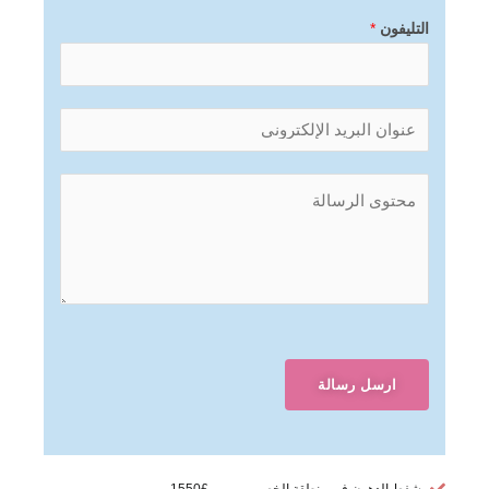
التليفون
*
ارسل رسالة
شفط الدهون في منطقة الخصر --------- £1550