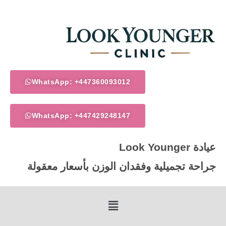
خطي
لى
لمحتوى
WhatsApp: +447360093012
WhatsApp: +447429248147
عيادة Look Younger
جراحة تجميلية وفقدان الوزن بأسعار معقولة
Menu