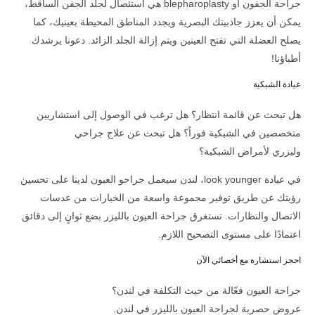
جراحة الجفون أو blepharoplasty هي استئصال لجلد الجفن الساقط،
يمكن أن يعزز جاذبيتك البصرية ويجدد المناطق المحيطة بعينيك، كما
يصلح العضلة التي تفتح العينين ويتم إزالة الجلد الزائد. دعونا يرشدك
أطباؤنا!
عيادة الشبكية
هل تبحث عن قائمة انتظار؟ هل ترغب في الوصول إلى استشاريين
متخصصين في الشبكية فوراً؟ هل تبحث عن علاج جراحي
وليزري
لأمراض الشبكية؟
في عيادة look younger، لندن سيعمل جراحو العيون لدينا على تحسين
رؤيتك عن طريق توفير مجموعة واسعة من الخيارات من عدسات
الاتصال والنظارات. تستغرق جراحة العيون بالليزر بضع ثوانٍ إلى دقائق
اعتمادًا على مستوى التصحيح اللازم.
احجز استشارة مع أخصائي الآن
جراحة العيون فعّالة من حيث التكلفة في لندن؟
عروض حصرية لجراحة العيون بالليزر في لندن.