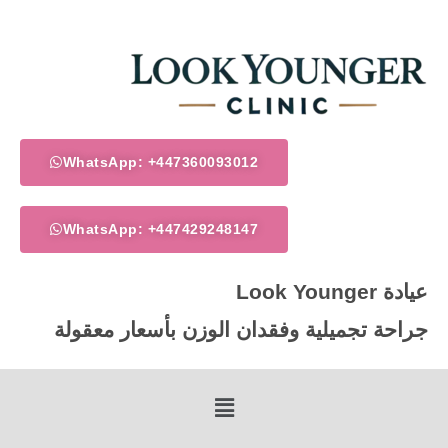
خطي
لى
لمحتوى
WhatsApp: +447360093012
WhatsApp: +447429248147
عيادة Look Younger
جراحة تجميلية وفقدان الوزن بأسعار معقولة
Menu