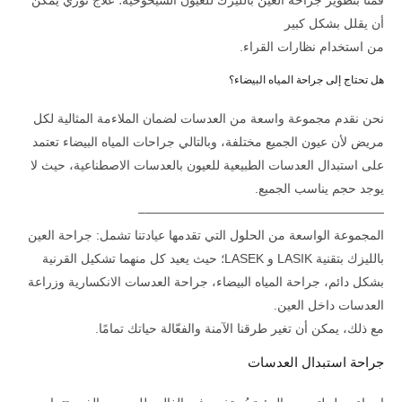
قمنا بتطوير جراحة العين بالليزك للعيون الشيخوخية؛ علاج ثوري يمكن
أن يقلل بشكل كبير
من استخدام نظارات القراء.
هل تحتاج إلى جراحة المياه البيضاء؟
نحن نقدم مجموعة واسعة من العدسات لضمان الملاءمة المثالية لكل
مريض لأن عيون الجميع مختلفة، وبالتالي جراحات المياه البيضاء تعتمد
على استبدال العدسات الطبيعية للعيون بالعدسات الاصطناعية، حيث لا
يوجد حجم يناسب الجميع.
———————————————————–
المجموعة الواسعة من الحلول التي تقدمها عيادتنا تشمل: جراحة العين
بالليزك بتقنية LASIK و LASEK؛ حيث يعيد كل منهما تشكيل القرنية
بشكل دائم، جراحة المياه البيضاء، جراحة العدسات الانكسارية وزراعة
العدسات داخل العين.
مع ذلك، يمكن أن تغير طرقنا الآمنة والفعّالة حياتك تمامًا.
جراحة استبدال العدسات