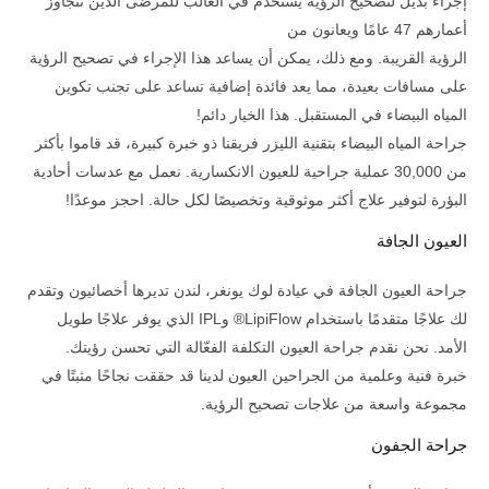
إجراء بديل لتصحيح الرؤية يُستخدم في الغالب للمرضى الذين تتجاوز
أعمارهم 47 عامًا ويعانون من
الرؤية القريبة. ومع ذلك، يمكن أن يساعد هذا الإجراء في تصحيح الرؤية
على مسافات بعيدة، مما يعد فائدة إضافية تساعد على تجنب تكوين
المياه البيضاء في المستقبل. هذا الخيار دائم!
جراحة المياه البيضاء بتقنية الليزر فريقنا ذو خبرة كبيرة، قد قاموا بأكثر
من 30,000 عملية جراحية للعيون الانكسارية. نعمل مع عدسات أحادية
البؤرة لتوفير علاج أكثر موثوقية وتخصيصًا لكل حالة. احجز موعدًا!
العيون الجافة
جراحة العيون الجافة في عيادة لوك يونغر، لندن تديرها أخصائيون وتقدم
لك علاجًا متقدمًا باستخدام LipiFlow® وIPL الذي يوفر علاجًا طويل
الأمد. نحن نقدم جراحة العيون التكلفة الفعّالة التي تحسن رؤيتك.
خبرة فنية وعلمية من الجراحين العيون لدينا قد حققت نجاحًا مثبتًا في
مجموعة واسعة من علاجات تصحيح الرؤية.
جراحة الجفون