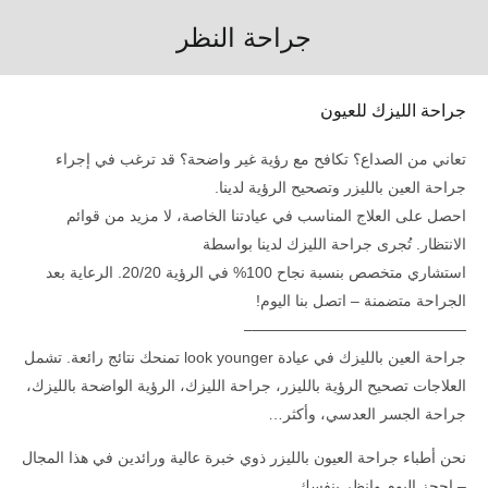
جراحة النظر
جراحة الليزك للعيون
تعاني من الصداع؟ تكافح مع رؤية غير واضحة؟ قد ترغب في إجراء
جراحة العين بالليزر وتصحيح الرؤية لدينا.
احصل على العلاج المناسب في عيادتنا الخاصة، لا مزيد من قوائم
الانتظار. تُجرى جراحة الليزك لدينا بواسطة
استشاري متخصص بنسبة نجاح 100% في الرؤية 20/20. الرعاية بعد
الجراحة متضمنة – اتصل بنا اليوم!
——————————————–
جراحة العين بالليزك في عيادة look younger تمنحك نتائج رائعة. تشمل
العلاجات تصحيح الرؤية بالليزر، جراحة الليزك، الرؤية الواضحة بالليزك،
جراحة الجسر العدسي، وأكثر…
نحن أطباء جراحة العيون بالليزر ذوي خبرة عالية ورائدين في هذا المجال
– احجز اليوم وانظر بنفسك