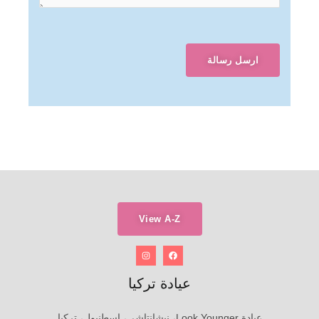
ارسل رسالة
View A-Z
عيادة تركيا
عيادة Look Younger، نيشانتاشي، اسطنبول، تركيا