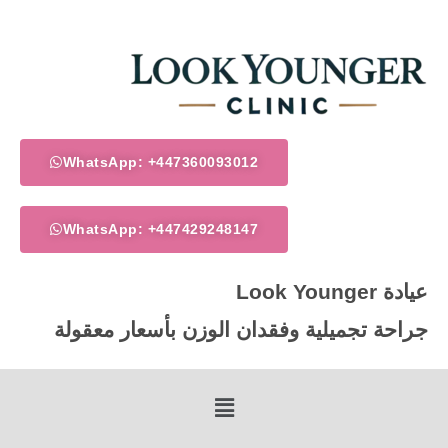
خطي
لى
لمحتوى
WhatsApp: +447360093012
WhatsApp: +447429248147
عيادة Look Younger
جراحة تجميلية وفقدان الوزن بأسعار معقولة
Menu