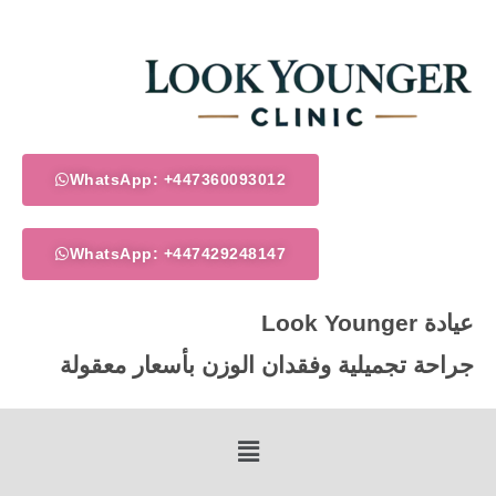
خطي
لى
لمحتوى
WhatsApp: +447360093012
WhatsApp: +447429248147
عيادة Look Younger
جراحة تجميلية وفقدان الوزن بأسعار معقولة
Menu