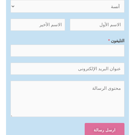
التليفون
*
ارسل رسالة