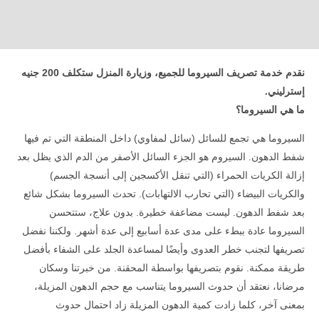
نقدم خدمة تصريف السيروما للجميع، وزيارة المنزل ستكلف 200 جنيه
إسترليني.
ما هي السيروما؟
السيروما هي تجمع للسائل (سائل لمفاوي) داخل المنطقة التي تم فيها
شفط الدهون. السيروم هو الجزء السائل الأصفر من الدم الذي يظل بعد
إزالة الكريات الحمراء (التي تنقل الأكسجين إلى أنسجة الجسم)
والكريات البيضاء (التي تحارب الالتهابات). تحدث السيروما بشكل شائع
بعد شفط الدهون. ليست مضاعفة خطيرة. بدون علاج، ستتحسن
السيروما عادة ببطء على مدى عدة أسابيع إلى عدة أشهر. ولكننا نفضل
تصريفها لتجنب خطر العدوى وأيضًا لمساعدة الجلد على الشفاء بأفضل
طريقة ممكنة. نقوم بتصريفها بواسطة المحقنة. من خبرتنا وسكان
مرضانا، نعتقد أن حدوث السيروما يتناسب مع حجم الدهون المزيلة،
بمعنى آخر، كلما زادت كمية الدهون المزيلة زاد احتمال حدوث