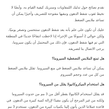
نقدم نصائح حول تدليك اللمفاويات وسنريك كيفية القيام به، وأيضًا لا
نخيط ثقوب شفط الدهون ونبقيها مفتوحة للتصريف وأخيرًا يمكن أن
تساعد ملابس الضغط.
عليك أن تكون على علم بأنه بعد شفط الدهون ستتحسن وتصغر يوميًا،
ولكن حوالي 2 أسبوعًا من الإجراء إذا لاحظت انتفاخًا جديدًا في المنطقة
التي تم فيها شفط الدهون، فإن ذلك من المحتمل أن يكون سيروما،
يرجى الاتصال بنا لتصريفه.
هل تمنع الملابس التضغطية السيروما؟
يمكن أن تساعد ملابس الضغط في منع السيروما. تقلل ملابس الضغط
من كل من عدد وحجم السيروم.
هل استخدام الميكروكانيولا يقلل من السيروما؟
قد يقلل استخدام الكانيولا بقطر أقل من 3 مم من حدوث السيروما
ولكنه من غير المرجح أن يكون مفيدًا لإزالة كمية كبيرة من الدهون. في
قاعدة عملائنا الذين يأتون إلينا بكميات كبيرة من الدهون، نستخدم 3 مم