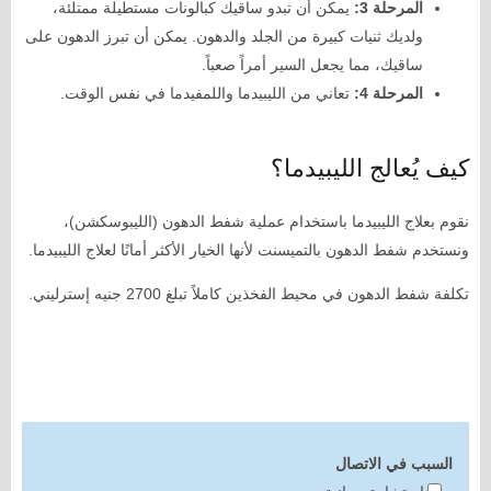
المرحلة 3:
يمكن أن تبدو ساقيك كبالونات مستطيلة ممتلئة،
ولديك ثنيات كبيرة من الجلد والدهون. يمكن أن تبرز الدهون على
ساقيك، مما يجعل السير أمراً صعباً.
المرحلة 4:
تعاني من الليبيدما واللمفيدما في نفس الوقت.
كيف يُعالج الليبيدما؟
نقوم بعلاج الليبيدما باستخدام عملية شفط الدهون (الليبوسكشن)،
ونستخدم شفط الدهون بالتميسنت لأنها الخيار الأكثر أمانًا لعلاج الليبيدما.
تكلفة شفط الدهون في محيط الفخذين كاملاً تبلغ 2700 جنيه إسترليني.
السبب في الاتصال