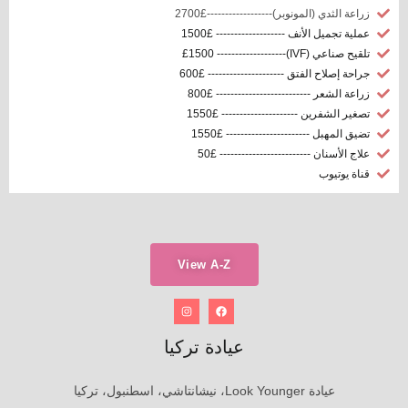
زراعة الثدي (المونوبر)------------------£2700
عملية تجميل الأنف ------------------- £1500
تلقيح صناعي (IVF)------------------- £1500
جراحة إصلاح الفتق --------------------- £600
زراعة الشعر -------------------------- £800
تصغير الشفرين --------------------- £1550
تضيق المهبل ----------------------- £1550
علاج الأسنان ------------------------- £50
قناة يوتيوب
View A-Z
عيادة تركيا
عيادة Look Younger، نيشانتاشي، اسطنبول، تركيا