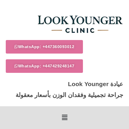
خطي
لى
لمحتوى
WhatsApp: +447360093012
WhatsApp: +447429248147
عيادة Look Younger
جراحة تجميلية وفقدان الوزن بأسعار معقولة
Menu