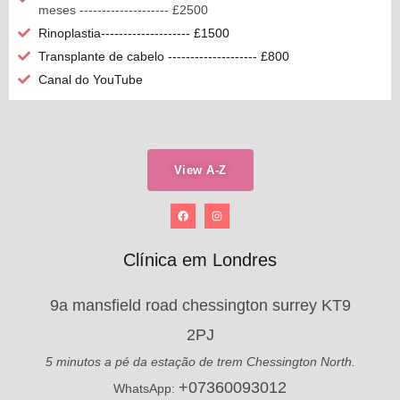
meses -------------------- £2500
Rinoplastia-------------------- £1500
Transplante de cabelo -------------------- £800
Canal do YouTube
View A-Z
Clínica em Londres
9a mansfield road chessington surrey KT9
2PJ
5 minutos a pé da estação de trem Chessington North.
+07360093012
WhatsApp: