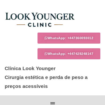
Skip
to
content
WhatsApp: +447360093012
WhatsApp: +447429248147
Clínica Look Younger
Cirurgia estética e perda de peso a
preços acessíveis
Menu