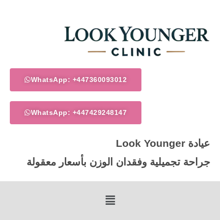
خطي
لى
لمحتوى
WhatsApp: +447360093012
WhatsApp: +447429248147
عيادة Look Younger
جراحة تجميلية وفقدان الوزن بأسعار معقولة
Menu