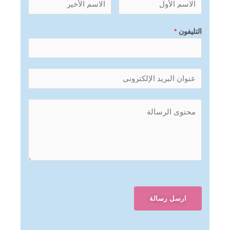
التليفون
*
ارسل رسالة