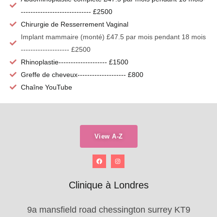
----------------------------- £2500
Chirurgie de Resserrement Vaginal
Implant mammaire (monté) £47.5 par mois pendant 18 mois
-------------------- £2500
Rhinoplastie-------------------- £1500
Greffe de cheveux-------------------- £800
Chaîne YouTube
View A-Z
Clinique à Londres
9a mansfield road chessington surrey KT9