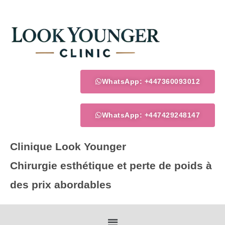
Skip
to
content
WhatsApp: +447360093012
WhatsApp: +447429248147
Clinique Look Younger
Chirurgie esthétique et perte de poids à
des prix abordables
Menu