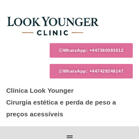
Skip
to
content
WhatsApp: +447360093012
WhatsApp: +447429248147
Clínica Look Younger
Cirurgia estética e perda de peso a
preços acessíveis
Menu