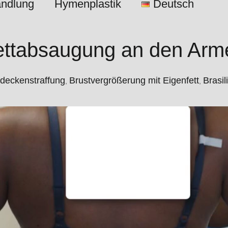
ndlung
Hymenplastik
Deutsch
ettabsaugung an den Arm
deckenstraffung
Brustvergrößerung mit Eigenfett
Brasil
,
,