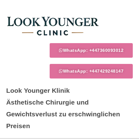
Zum
Inhalt
springen
WhatsApp: +447360093012
WhatsApp: +447429248147
Look Younger Klinik
Ästhetische Chirurgie und
Gewichtsverlust zu erschwinglichen
Preisen