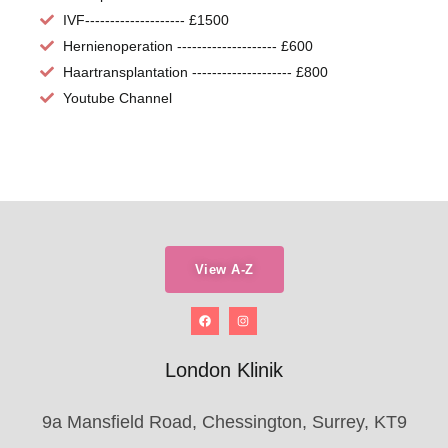
IVF-------------------- £1500
Hernienoperation -------------------- £600
Haartransplantation -------------------- £800
Youtube Channel
View A-Z
London Klinik
9a Mansfield Road, Chessington, Surrey, KT9