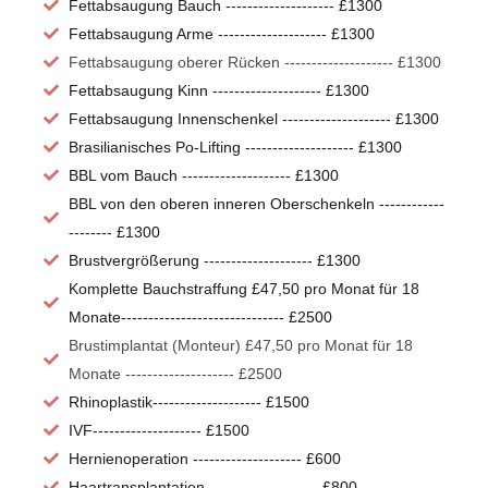
Fettabsaugung Bauch -------------------- £1300
Fettabsaugung Arme -------------------- £1300
Fettabsaugung oberer Rücken -------------------- £1300
Fettabsaugung Kinn -------------------- £1300
Fettabsaugung Innenschenkel -------------------- £1300
Brasilianisches Po-Lifting -------------------- £1300
BBL vom Bauch -------------------- £1300
BBL von den oberen inneren Oberschenkeln ------------
-------- £1300
Brustvergrößerung -------------------- £1300
Komplette Bauchstraffung £47,50 pro Monat für 18
Monate------------------------------ £2500
Brustimplantat (Monteur) £47,50 pro Monat für 18
Monate -------------------- £2500
Rhinoplastik-------------------- £1500
IVF-------------------- £1500
Hernienoperation -------------------- £600
Haartransplantation -------------------- £800