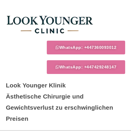
Zum
Inhalt
springen
WhatsApp: +447360093012
WhatsApp: +447429248147
Look Younger Klinik
Ästhetische Chirurgie und
Gewichtsverlust zu erschwinglichen
Preisen