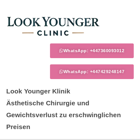
Zum
Inhalt
springen
WhatsApp: +447360093012
WhatsApp: +447429248147
Look Younger Klinik
Ästhetische Chirurgie und
Gewichtsverlust zu erschwinglichen
Preisen